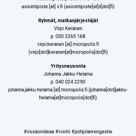
asiointipiste
[at]
ii.fi
(asiointipiste[at]ii[dot]fi)
Ryhmät, matkanjärjestäjät
Virpi Keränen
p. 050 3265 168
virpi.keranen
[at]
micropolis.fi
(virpi[dot]keranen[at]micropolis[dot]fi)
Yritysneuvonta
Johanna Jakku-Helama
p. 040 024 2290
johanna.jakku-helama
[at]
micropolis.fi
(johanna[dot]jakku-
helama[at]micropolis[dot]fi)
#iissäonideaa #visitii #pohjolanrengastie