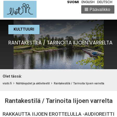
SUOMI
ENGLISH
DEUTSCH
Päävalikko
KULTTUURI
RANTAKESTILÄ / TARINOITA IIJOEN VARRELTA
Breadcrumbs
Olet tässä:
You
are
visitii.fi
Nähtävyydet ja aktiviteetit
Rantakestilä / Tarinoita Iijoen varrelta
here:
Rantakestilä / Tarinoita Iijoen varrelta
RAKKAUTTA IIJOEN EROTTELULLA -AUDIOREITTI