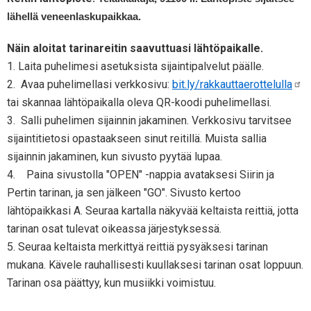
lähellä veneenlaskupaikkaa.
Näin aloitat tarinareitin saavuttuasi lähtöpaikalle.
1. Laita puhelimesi asetuksista sijaintipalvelut päälle.
2. Avaa puhelimellasi verkkosivu:
bit.ly/rakkauttaerottelulla
tai skannaa lähtöpaikalla oleva QR-koodi puhelimellasi.
3. Salli puhelimen sijainnin jakaminen. Verkkosivu tarvitsee
sijaintitietosi opastaakseen sinut reitillä. Muista sallia
sijainnin jakaminen, kun sivusto pyytää lupaa.
4. Paina sivustolla "OPEN" -nappia avataksesi Siirin ja
Pertin tarinan, ja sen jälkeen "GO". Sivusto kertoo
lähtöpaikkasi A. Seuraa kartalla näkyvää keltaista reittiä, jotta
tarinan osat tulevat oikeassa järjestyksessä.
5. Seuraa keltaista merkittyä reittiä pysyäksesi tarinan
mukana. Kävele rauhallisesti kuullaksesi tarinan osat loppuun.
Tarinan osa päättyy, kun musiikki voimistuu.