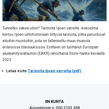
Tunnetko väkeä uiton? Tarinoita Iijoen varrelta -kokoelma
kertoo Iijoen uittohistoriaan liittyviä tarinoita, jotka perustuvat
aitoihin muistoihin, joita on tallennettu muun muassa
erilaisissa tilaisuuksissa. Esitteen on tuottanut Euroopan
aluekehitysrahaston (EAKR) rahoittama Store-hanke keväällä
2025.
Lataa esite
Tarinoita Iijoen varrelta (pdf)
IIN KUNTA
Asiointipiste p. 050 3103 458