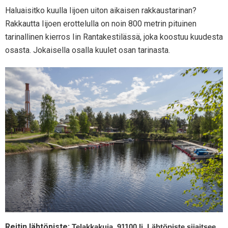
Haluaisitko kuulla Iijoen uiton aikaisen rakkaustarinan?
Rakkautta Iijoen erottelulla on noin 800 metrin pituinen
tarinallinen kierros Iin Rantakestilässä, joka koostuu kuudesta
osasta. Jokaisella osalla kuulet osan tarinasta.
Reitin lähtöpiste:
Telakkakuja, 91100 Ii. Lähtöpiste sijaitsee