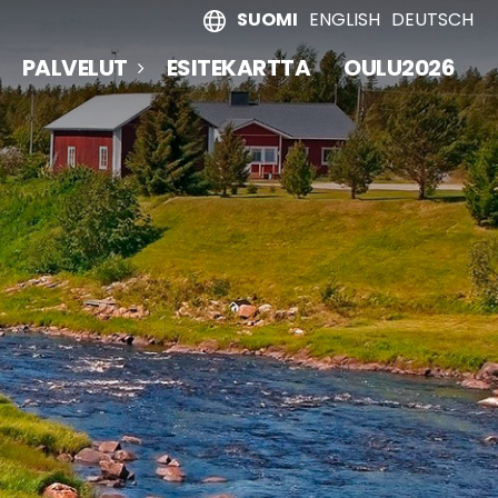
SUOMI
ENGLISH
DEUTSCH
PALVELUT
ESITEKARTTA
OULU2026