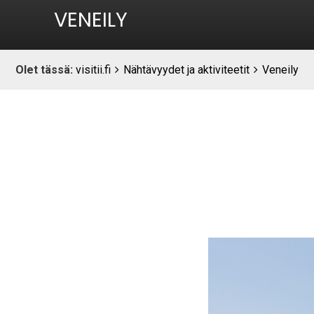
VENEILY
Breadcrumbs
You
Olet tässä:
visitii.fi
Nähtävyydet ja aktiviteetit
Veneily
are
here: