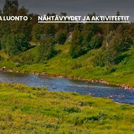
JA LUONTO
NÄHTÄVYYDET JA AKTIVITEETIT