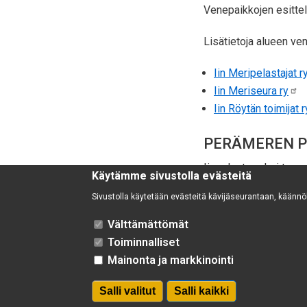
Venepaikkojen esittely
Lisätietoja alueen ve
Iin Meripelastajat r
Iin Meriseura ry
Iin Röytän toimijat r
PERÄMEREN PY
Iin edustan yksi tunne
Käytämme sivustolla evästeitä
sijaitsevasta Röytän s
Sivustolla käytetään evästeitä kävijäseurantaan, käännök
Lue lisää:
visitii.fi/iin
Välttämättömät
Toiminnalliset
Mainonta ja markkinointi
IIN KUNTA
#iissäonidea
Salli valitut
Salli kaikki
Poista hyv