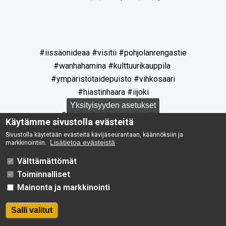
#iissäonideaa #visitii #pohjolanrengastie
#wanhahamina #kulttuurikauppila
#ympäristötaidepuisto #vihkosaari
#hiastinhaara #iijoki
Yksityisyyden asetukset
© Iin kunta |
Palaute
|
Hallinta
Käytämme sivustolla evästeitä
Sivustolla käytetään evästeitä kävijäseurantaan, käännöksiin ja
Lisätietoa evästeistä
markkinointiin
.
Välttämättömät
Toiminnalliset
Poista hyväksyntä
Mainonta ja markkinointi
Salli valitut