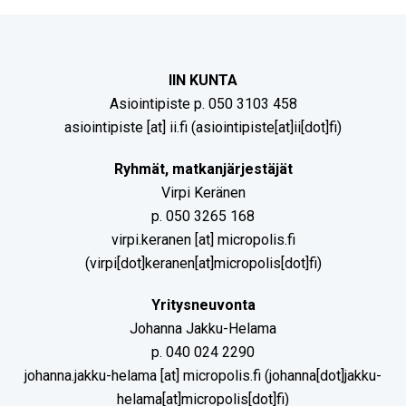
IIN KUNTA
Asiointipiste p. 050 3103 458
asiointipiste
[at]
ii.fi
(asiointipiste[at]ii[dot]fi)
Ryhmät, matkanjärjestäjät
Virpi Keränen
p. 050 3265 168
virpi.keranen
[at]
micropolis.fi
(virpi[dot]keranen[at]micropolis[dot]fi)
Yritysneuvonta
Johanna Jakku-Helama
p. 040 024 2290
johanna.jakku-helama
[at]
micropolis.fi
(johanna[dot]jakku-
helama[at]micropolis[dot]fi)