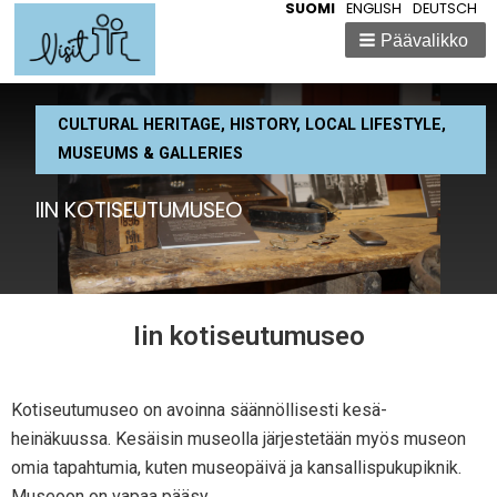
SUOMI
ENGLISH
DEUTSCH
Päävalikko
CULTURAL HERITAGE, HISTORY, LOCAL LIFESTYLE,
MUSEUMS & GALLERIES
IIN KOTISEUTUMUSEO
Breadcrumbs
Iin kotiseutumuseo
Kotiseutumuseo on avoinna säännöllisesti kesä-
heinäkuussa. Kesäisin museolla järjestetään myös museon
omia tapahtumia, kuten museopäivä ja kansallispukupiknik.
Museoon on vapaa pääsy.