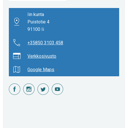
Iin kunta
Puistotie 4
91100 Ii
+35850 3103 458
Verkkosivusto
Google Maps
facebook
instagram
twitter
youtube