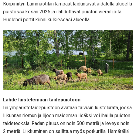
Korpiniityn Lammastilan lampaat laiduntavat aidatulla alueella
puistossa kesän 2025 ja ilahduttavat puiston vierailijoita.
Huolehdi portit kiinni kulkiessasi alueella.
Lähde luistelemaan taidepuistoon
Iin ympäristötaidepuistoon avataan talvisin luistelurata, jossa
liikunnan riemun ja Iijoen maiseman lisäksi voi ihailla puiston
taideteoksia. Radan pituus on noin 500 metriä ja leveys noin
2 metriä. Liikkuminen on sallittua myös potkurilla. Hämärällä