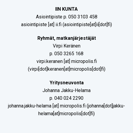
IIN KUNTA
Asiointipiste p. 050 3103 458
asiointipiste
[at]
ii.fi
(asiointipiste[at]ii[dot]fi)
Ryhmät, matkanjärjestäjät
Virpi Keränen
p. 050 3265 168
virpi.keranen
[at]
micropolis.fi
(virpi[dot]keranen[at]micropolis[dot]fi)
Yritysneuvonta
Johanna Jakku-Helama
p. 040 024 2290
johanna.jakku-helama
[at]
micropolis.fi
(johanna[dot]jakku-
helama[at]micropolis[dot]fi)