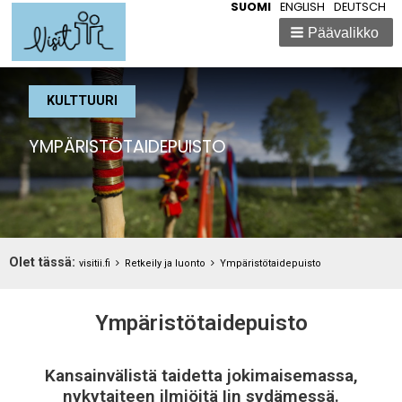
SUOMI
ENGLISH
DEUTSCH
Päävalikko
KULTTUURI
YMPÄRISTÖTAIDEPUISTO
Breadcrumbs
Olet tässä:
You
visitii.fi
Retkeily ja luonto
Ympäristötaidepuisto
are
here:
Ympäristötaidepuisto
Kansainvälistä taidetta jokimaisemassa,
nykytaiteen ilmiöitä Iin sydämessä.