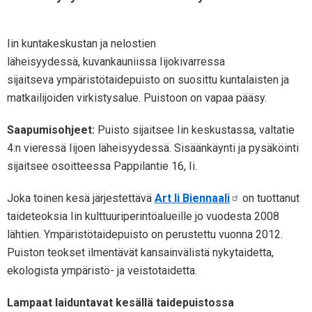
Iin kuntakeskustan ja nelostien
läheisyydessä, kuvankauniissa Iijokivarressa
sijaitseva ympäristötaidepuisto on suosittu kuntalaisten ja
matkailijoiden virkistysalue. Puistoon on vapaa pääsy.
Saapumisohjeet:
Puisto sijaitsee Iin keskustassa, valtatie
4:n vieressä Iijoen läheisyydessä. Sisäänkäynti ja pysäköinti
sijaitsee osoitteessa Pappilantie 16, Ii.
Joka toinen kesä järjestettävä
Art Ii Biennaali
on tuottanut
taideteoksia Iin kulttuuriperintöalueille jo vuodesta 2008
lähtien. Ympäristötaidepuisto on perustettu vuonna 2012.
Puiston teokset ilmentävät kansainvälistä nykytaidetta,
ekologista ympäristö- ja veistotaidetta.
Lampaat laiduntavat kesällä taidepuistossa