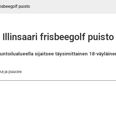
frisbeegolf puisto
Illinsaari frisbeegolf puisto
kuntoilualueella sijaitsee täysimittainen 18-väyläin
kka ja puucee.