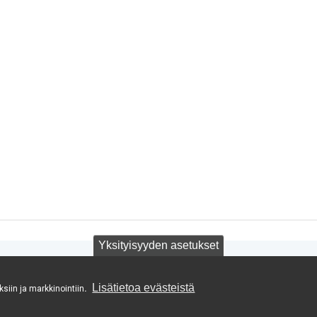
Yksityisyyden asetukset
Lisätietoa evästeistä
siin ja markkinointiin
.
a #visitii #pohjolanrengastie
a #kulttuurikauppila