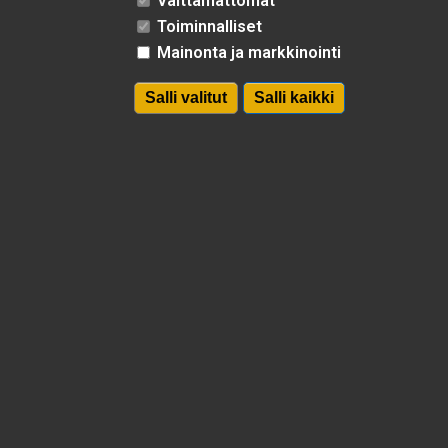
Välttämättömät
asiointipiste
[at]
ii.fi
#ympäristöta
Toiminnalliset
(asiointipiste[at]ii[dot]fi)
#hiastinhaara
Mainonta ja markkinointi
Ryhmät, matkanjärjestäjät
© Iin kunta |
Salli valitut
Salli kaikki
Poista hyv
Virpi Keränen
p. 050 3265 168
virpi.keranen
[at]
micropolis.fi
(virpi[dot]keranen[at]micropolis[dot]fi)
Yritysneuvonta
Johanna Jakku-Helama
p. 040 024 2290
johanna.jakku-helama
[at]
micropolis.fi
(johanna[dot]jakku-
helama[at]micropolis[dot]fi)