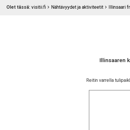
Breadcrumbs
You
Olet tässä:
visitii.fi
Nähtävyydet ja aktiviteetit
Illinsaari 
are
here:
Illinsaaren 
Reitin varrella tulipai