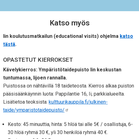
Katso myös
Iin koulutusmatkailun (educational visits) ohjelma
katso
tästä
.
OPASTETUT KIERROKSET
Kävelykierros: Ympäristötaidepuisto Iin keskustan
tuntumassa, Iijoen rannalla.
Puistossa on nähtävillä 18 taideteosta. Kierros alkaa puiston
pääsisäänkäynnin luota: Pappilantie 16, Ii, parkkialueelta.
Lisätietoa teoksista:
kulttuurikauppila.fi/julkinen-
taide/ymparistotaidepuisto/
Kesto: 45 minuuttia, hinta: 5 hlöä tai alle 5€ / osallistuja, 6-
30 hlöä ryhmä 30 €, yli 30 henkilöä ryhmä 40 €.