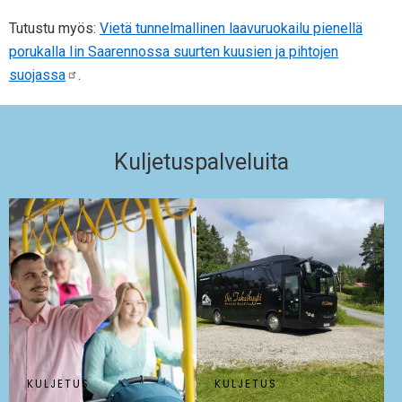
Tutustu myös:
Vietä tunnelmallinen laavuruokailu pienellä
porukalla Iin Saarennossa suurten kuusien ja pihtojen
suojassa
.
Kuljetuspalveluita
KULJETUS
KULJETUS