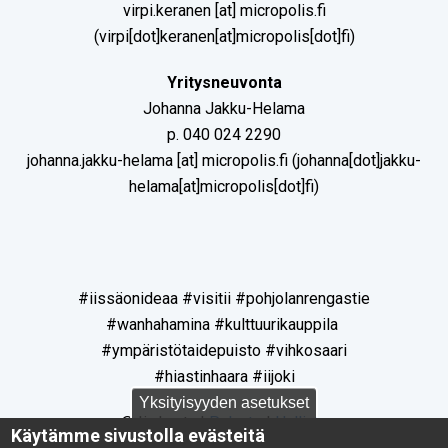
virpi.keranen
[at]
micropolis.fi
(virpi[dot]keranen[at]micropolis[dot]fi)
Yritysneuvonta
Johanna Jakku-Helama
p. 040 024 2290
johanna.jakku-helama
[at]
micropolis.fi
(johanna[dot]jakku-
helama[at]micropolis[dot]fi)
#iissäonideaa #visitii #pohjolanrengastie
#wanhahamina #kulttuurikauppila
#ympäristötaidepuisto #vihkosaari
#hiastinhaara #iijoki
Yksityisyyden asetukset
© Iin kunta |
Palaute
|
Hallinta
Käytämme sivustolla evästeitä