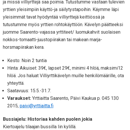
ja missä villiyrttejä saa poimia. Tutustumme vastaan tulevien
yrttien yleisimpiin käyttö-ja säilytystapoihin. Käymme läpi
yleisimmät tavat hyödyntää villiyrttejä keittiössä ja
tutustumme myös yrttien rohtokäyttöön. Kävelyn päätteeksi
juomme Saarento-vajassa yrttiteet/ luomukahvit suolaisen
nokkos-tomaatti-juustopiirakan tai makean marja-
horsmapiirakan kera.
Kesto: Noin 2 tuntia
Hinta: Aikuiset: 39€, lapset 29€, minimi 4 hlöä, maksimi12
hlöä. Jos haluat Villiyrttikävelyn muille henkilömäärille, ota
yhteyttä.
Saatavuus: 15.5.-31.7.
Varaukset:
Yrttiaitta Saarento, Päivi Kaukua p. 045 130
2015,
paivi@yrttiaitta.fi
Bussiajelu: Historiaa kahden puolen jokia
Kiertoajelu tilaajan bussilla Iin kylillä.