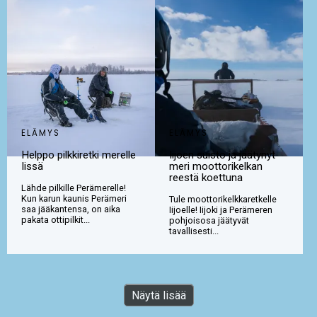
ELÄMYS
ELÄMYS
Helppo pilkkiretki merelle
Iijoen suisto ja jäätynyt
Iissä
meri moottorikelkan
reestä koettuna
Lähde pilkille Perämerelle!
Kun karun kaunis Perämeri
Tule moottorikelkkaretkelle
saa jääkantensa, on aika
Iijoelle! Iijoki ja Perämeren
pakata ottipilkit...
pohjoisosa jäätyvät
tavallisesti...
Näytä lisää