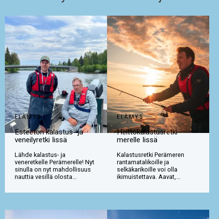
ELÄMYS
ELÄMYS
Esteetön kalastus- ja
Heittokalastusretki
veneilyretki Iissä
merelle Iissä
Lähde kalastus- ja
Kalastusretki Perämeren
veneretkelle Perämerelle! Nyt
rantamatalikoille ja
sinulla on nyt mahdollisuus
selkäkarikoille voi olla
nauttia vesillä olosta...
ikimuistettava. Aavat,...