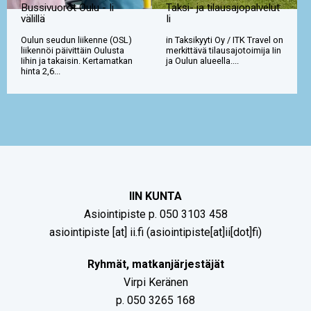
Bussivuorot Oulu - Ii
Taksi- ja tilausajopalvelut
välillä
Ii
Oulun seudun liikenne (OSL)
in Taksikyyti Oy / ITK Travel on
liikennöi päivittäin Oulusta
merkittävä tilausajotoimija Iin
Iihin ja takaisin. Kertamatkan
ja Oulun alueella....
hinta 2,6...
IIN KUNTA
Asiointipiste p. 050 3103 458
asiointipiste
[at]
ii.fi
(asiointipiste[at]ii[dot]fi)
Ryhmät, matkanjärjestäjät
Virpi Keränen
p. 050 3265 168