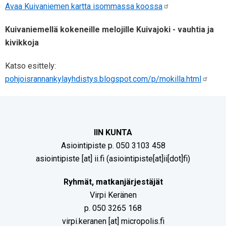
Avaa Kuivaniemen kartta isommassa koossa
Kuivaniemellä kokeneille melojille Kuivajoki - vauhtia ja
kivikkoja
Katso esittely:
pohjoisrannankylayhdistys.blogspot.com/p/mokilla.html
IIN KUNTA
Asiointipiste p. 050 3103 458
asiointipiste
[at]
ii.fi
(asiointipiste[at]ii[dot]fi)
Ryhmät, matkanjärjestäjät
Virpi Keränen
p. 050 3265 168
virpi.keranen
[at]
micropolis.fi