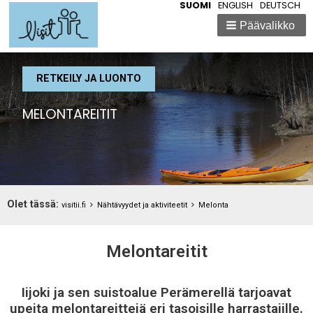
SUOMI
ENGLISH
DEUTSCH
Päävalikko
RETKEILY JA LUONTO
MELONTAREITIT
Breadcrumbs
Olet tässä:
You
visitii.fi
Nähtävyydet ja aktiviteetit
Melonta
are
here:
Melontareitit
Iijoki ja sen suistoalue Perämerellä tarjoavat
upeita melontareittejä eri tasoisille harrastajille.