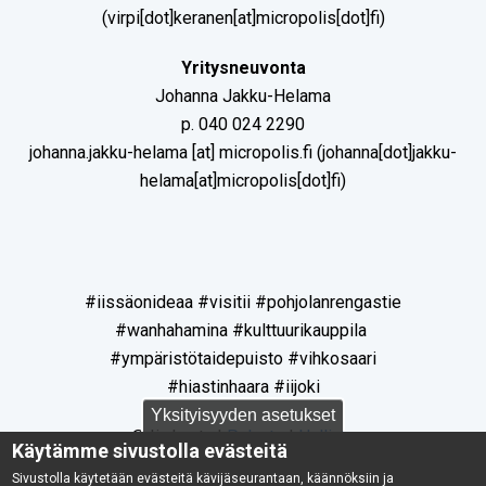
(virpi[dot]keranen[at]micropolis[dot]fi)
Yritysneuvonta
Johanna Jakku-Helama
p. 040 024 2290
johanna.jakku-helama
[at]
micropolis.fi
(johanna[dot]jakku-
helama[at]micropolis[dot]fi)
#iissäonideaa #visitii #pohjolanrengastie
#wanhahamina #kulttuurikauppila
#ympäristötaidepuisto #vihkosaari
#hiastinhaara #iijoki
Yksityisyyden asetukset
© Iin kunta |
Palaute
|
Hallinta
Käytämme sivustolla evästeitä
Sivustolla käytetään evästeitä kävijäseurantaan, käännöksiin ja