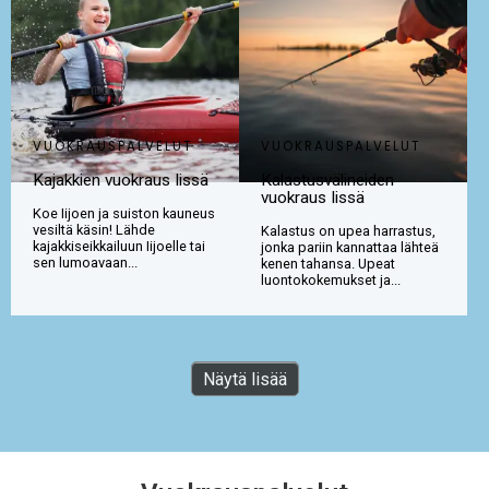
VUOKRAUSPALVELUT
VUOKRAUSPALVELUT
Kajakkien vuokraus Iissä
Kalastusvälineiden
vuokraus Iissä
Koe Iijoen ja suiston kauneus
vesiltä käsin! Lähde
Kalastus on upea harrastus,
kajakkiseikkailuun Iijoelle tai
jonka pariin kannattaa lähteä
sen lumoavaan...
kenen tahansa. Upeat
luontokokemukset ja...
Näytä lisää