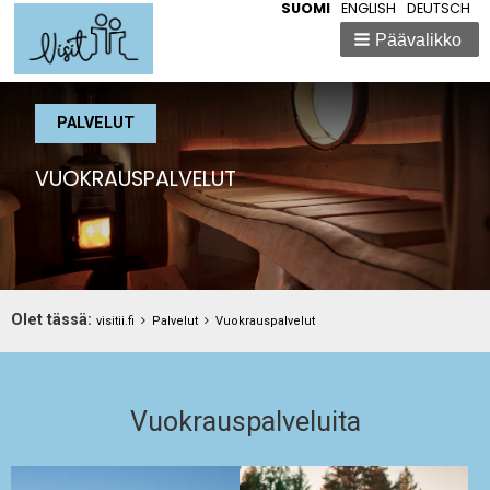
SUOMI
ENGLISH
DEUTSCH
Päävalikko
PALVELUT
VUOKRAUSPALVELUT
Breadcrumbs
Olet tässä:
You
visitii.fi
Palvelut
Vuokrauspalvelut
are
here:
Vuokrauspalveluita