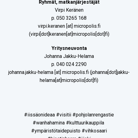
Ryhmät, matkanjärjestäjät
Virpi Keränen
p. 050 3265 168
virpi.keranen
[at]
micropolis.fi
(virpi[dot]keranen[at]micropolis[dot]fi)
Yritysneuvonta
Johanna Jakku-Helama
p. 040 024 2290
johanna.jakku-helama
[at]
micropolis.fi
(johanna[dot]jakku-
helama[at]micropolis[dot]fi)
#iissäonideaa #visitii #pohjolanrengastie
#wanhahamina #kulttuurikauppila
#ympäristötaidepuisto #vihkosaari