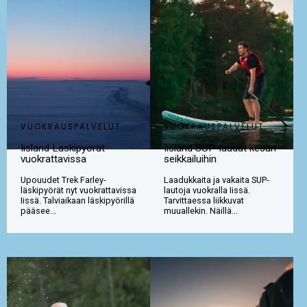
VUOKRAUSPALVELUT
VUOKRAUSPALVELUT
Iisland Läskipyörät
Iisland SUP-laudat kesän
vuokrattavissa
seikkailuihin
Upouudet Trek Farley-
Laadukkaita ja vakaita SUP-
läskipyörät nyt vuokrattavissa
lautoja vuokralla Iissä.
Iissä. Talviaikaan läskipyörillä
Tarvittaessa liikkuvat
pääsee...
muuallekin. Näillä...