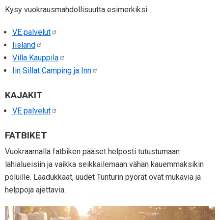
Kysy vuokrausmahdollisuutta esimerkiksi:
VE palvelut
Iisland
Villa Kauppila
Iin Sillat Camping ja Inn
KAJAKIT
VE palvelut
FATBIKET
Vuokraamalla fatbiken pääset helposti tutustumaan
lähialueisiin ja vaikka seikkailemaan vähän kauemmaksikin
poluille. Laadukkaat, uudet Tunturin pyörät ovat mukavia ja
helppoja ajettavia.