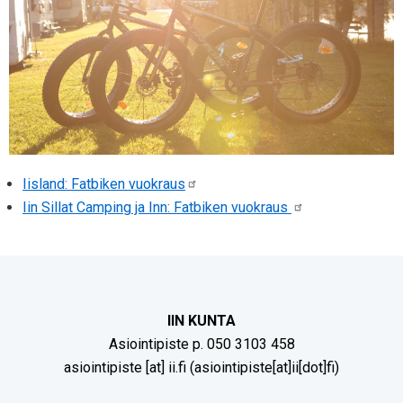
Iisland: Fatbiken vuokraus
Iin Sillat Camping ja Inn: Fatbiken vuokraus
IIN KUNTA
Asiointipiste p. 050 3103 458
asiointipiste
[at]
ii.fi
(asiointipiste[at]ii[dot]fi)